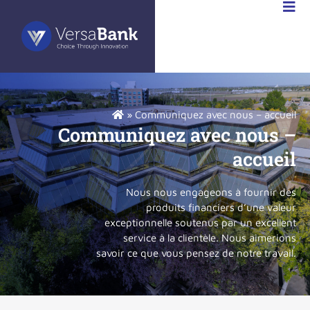
ERSABANK
EN
ANADA)
»
Communiquez avec nous – accueil
Communiquez avec nous –
accueil
Nous nous engageons à fournir des
produits financiers d’une valeur
exceptionnelle soutenus par un excellent
service à la clientèle. Nous aimerions
savoir ce que vous pensez de notre travail.