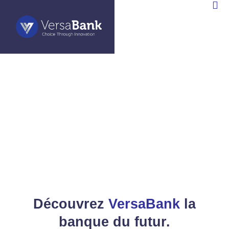
ERSABANK
EN
CANADA)
»
Corporate profil d’entreprise
Corporate profil d’entreprise
Découvrez
VersaBank
la
banque du futur.