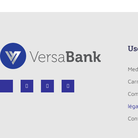
Us
Med
Carr
Com
léga
Conf