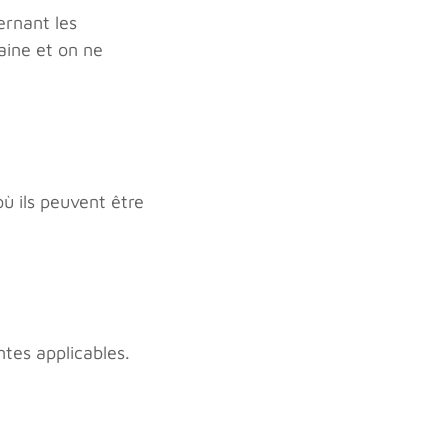
ernant les
aine et on ne
où ils peuvent être
ntes applicables.