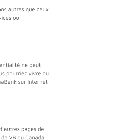
ions autres que ceux
vices ou
entialité ne peut
s pourriez vivre ou
saBank sur Internet
 d’autres pages de
s de VB du Canada